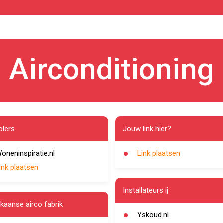
Airconditioning
olers
Jouw link hier?
oneninspiratie.nl
Link plaatsen
ink plaatsen
Installateurs ij
kaanse airco fabrik
Yskoud.nl