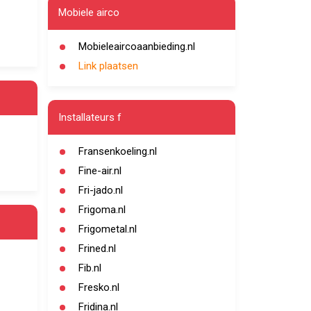
Mobiele airco
Mobieleaircoaanbieding.nl
Link plaatsen
Installateurs f
Fransenkoeling.nl
Fine-air.nl
Fri-jado.nl
Frigoma.nl
Frigometal.nl
Frined.nl
Fib.nl
Fresko.nl
Fridina.nl