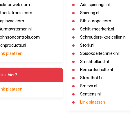
icksonweb.com
Adr-spierings.nl
toerk-tronic.com
Spiering.nl
apihvac.com
Stb-europe.com
urmsystemen.nl
Schilt-meerkerk.nl
ohnsoncontrols.com
Schreuders-koelcellen.nl
dhproducts.nl
Stork.nl
ink plaatsen
Spidokoeltechniek.nl
Smithholland.nl
Bernardschulte.nl
link hier?
Stroethoff.nl
Smeva.nl
ink plaatsen
Sentjens.nl
Link plaatsen