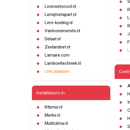
S
Licensetocool.nl
R
Lemijmetapart.nl
L
Lero-koeling.nl
R
Vanloonensmits.nl
J
Delaat.nl
F
Zeelandnet.nl
L
Lamaire.com
Lamkoeltechniek.nl
Link plaatsen
Contr
A
Installateurs m
H
I
Ktbmur.nl
C
Merkx.nl
H
Multiclima.nl
S