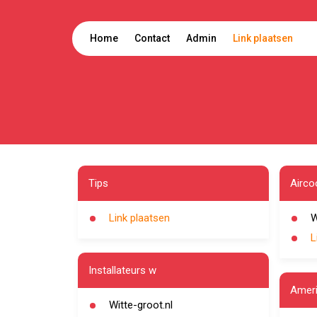
Home
Contact
Admin
Link plaatsen
Tips
Airco
Link plaatsen
W
L
Installateurs w
Ameri
Witte-groot.nl