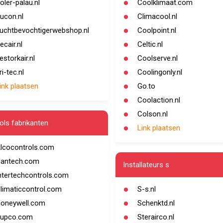
oler-palau.nl
Coolklimaat.com
ucon.nl
Climacool.nl
uchtbevochtigerwebshop.nl
Coolpoint.nl
ecair.nl
Celtic.nl
estorkair.nl
Coolserve.nl
ri-tec.nl
Coolingonly.nl
ink plaatsen
Go.to
Coolaction.nl
Colson.nl
ols fabrikanten
Link plaatsen
lcocontrols.com
antech.com
Installateurs s
ntertechcontrols.com
limaticcontrol.com
S-s.nl
oneywell.com
Schenktd.nl
upco.com
Sterairco.nl