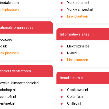
iredale.com
York-inham.nl
ink plaatsen
York-vanwest.nl
Link plaatsen
nationale organisaties
Informatieve sites
cca.org
o.uk
Elektrozine.be
ink plaatsen
Nvkl.nl
Link plaatsen
anciers ventilatoren
Installateurs c
eveke-klimaattechniek.nl
obshop.nl
Coolpower.nl
echnofil.nl
Coltinfo.nl
entinet.nl
Chilled.nl