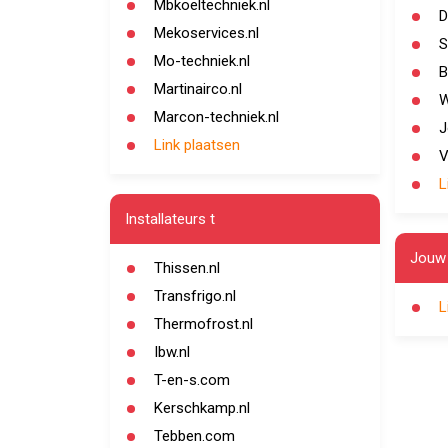
Mbkoeltechniek.nl
D
Mekoservices.nl
S
Mo-techniek.nl
B
Martinairco.nl
W
Marcon-techniek.nl
J
Link plaatsen
V
L
Installateurs t
Jouw 
Thissen.nl
Transfrigo.nl
L
Thermofrost.nl
Ibw.nl
T-en-s.com
Kerschkamp.nl
Tebben.com